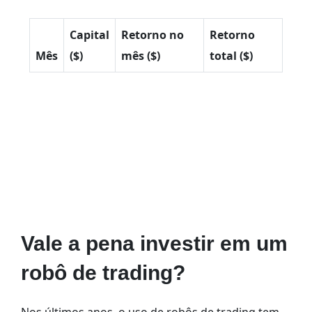
Capital
Retorno no
Retorno
Mês
($)
mês ($)
total ($)
Vale a pena investir em um
robô de trading?
Nos últimos anos, o uso de robôs de trading tem