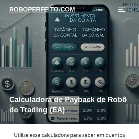
Pular
ROBOPERFEITO.COM
Alter
para
o
conteúdo
Calculadora de Payback de Robô
de Trading (EA)
Utilize essa calculadora para saber em quantos