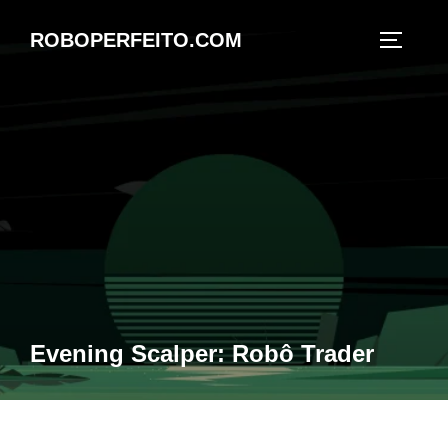
Pular
para
ROBOPERFEITO.COM
ALTERN
o
conteúdo
Evening Scalper: Robô Trader